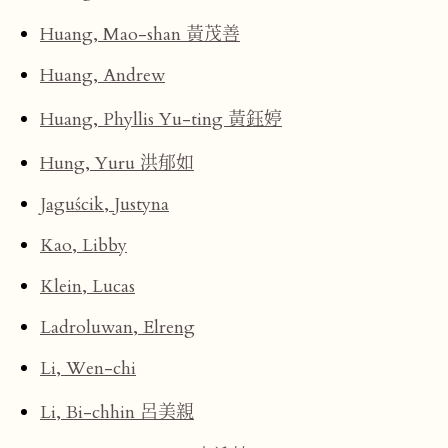
Huang, Mao-shan 黃茂善
Huang, Andrew
Huang, Phyllis Yu-ting 黃鈺婷
Hung, Yuru 洪郁如
Jaguścik, Justyna
Kao, Libby
Klein, Lucas
Ladroluwan, Elreng
Li, Wen-chi
Li, Bi-chhin 呂美親