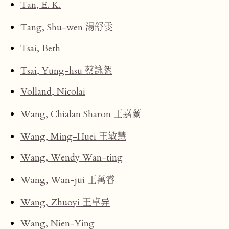
Tan, E. K.
Tang, Shu-wen 湯舒雯
Tsai, Beth
Tsai, Yung-hsu 蔡詠絮
Volland, Nicolai
Wang, Chialan Sharon 王嘉蘭
Wang, Ming-Huei 王敏慧
Wang, Wendy Wan-ting
Wang, Wan-jui 王萬睿
Wang, Zhuoyi 王卓异
Wang, Nien-Ying