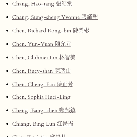
Chang, Hao-tang 張皓棠
Chang, Sung-sheng Yvonne 張誦聖
Chen, Richard Rong-bin 陳榮彬
Chen, Yun-Yuan 陳允元
Chen, Chihmei Lin 林智美
Chen, Ruey-shan 陳瑞山
Chen, Cheng-Fan 陳正芳
Chen, Sophia Huei-Ling
Cheng, Bang-chen 鄭邦鎮
Chiang, Bing Lun 江昺崙