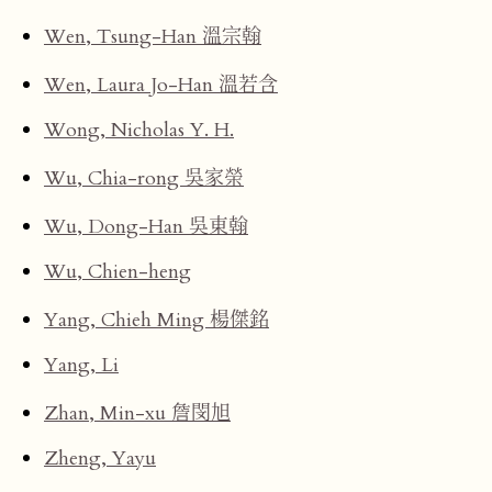
Wen, Tsung-Han 溫宗翰
Wen, Laura Jo-Han 溫若含
Wong, Nicholas Y. H.
Wu, Chia-rong 吳家榮
Wu, Dong-Han 吳東翰
Wu, Chien-heng
Yang, Chieh Ming 楊傑銘
Yang, Li
Zhan, Min-xu 詹閔旭
Zheng, Yayu