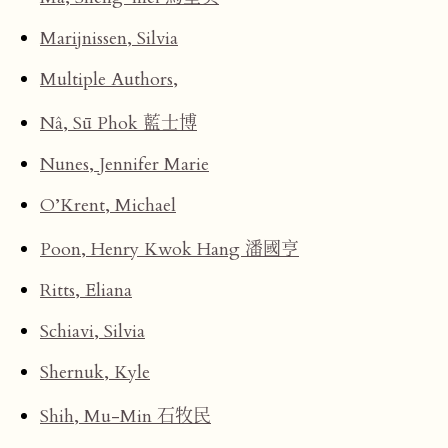
Marijnissen, Silvia
Multiple Authors,
Nâ, Sū Phok 藍士博
Nunes, Jennifer Marie
O’Krent, Michael
Poon, Henry Kwok Hang 潘國亨
Ritts, Eliana
Schiavi, Silvia
Shernuk, Kyle
Shih, Mu-Min 石牧民